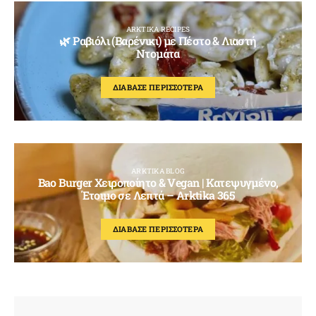
ARKTIKA RECIPES
🌿 Ραβιόλι (Βαρένικι) με Πέστο & Λιαστή
Ντομάτα
ΔΙΑΒΑΣΕ ΠΕΡΙΣΣΟΤΕΡΑ
ARKTIKA BLOG
Bao Burger Χειροποίητο & Vegan | Κατεψυγμένο,
Έτοιμο σε Λεπτά – Arktika 365
ΔΙΑΒΑΣΕ ΠΕΡΙΣΣΟΤΕΡΑ