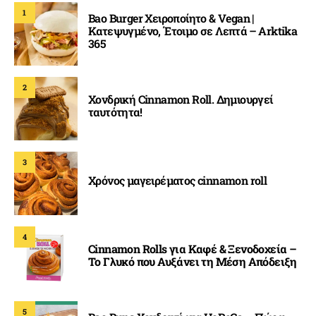
1
Bao Burger Χειροποίητο & Vegan |
Κατεψυγμένο, Έτοιμο σε Λεπτά – Arktika
365
2
Χονδρική Cinnamon Roll. Δημιουργεί
ταυτότητα!
3
Χρόνος μαγειρέματος cinnamon roll
4
Cinnamon Rolls για Καφέ & Ξενοδοχεία –
Το Γλυκό που Αυξάνει τη Μέση Απόδειξη
5