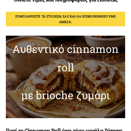
ΣΥΜΠΛΗΡΏΣΤΕ ΤΑ ΣΤΟΙΧΕΊΑ ΣΑΣ ΚΑΙ ΘΑ ΕΠΙΚΟΙΝΩΝΉΣΟΥΜΕ
ΆΜΕΣΑ.
Αυθεντικό cinnamon
roll
με brioche ζυμάρι
Γιατί το Cinnamon Roll έχει τόσο μεγάλη ζήτηση;