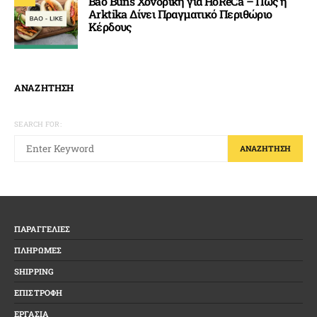
Bao Buns Χονδρική για HoReCa – Πώς η
Arktika Δίνει Πραγματικό Περιθώριο
Κέρδους
ΑΝΑΖΗΤΗΣΗ
SEARCH FOR:
ΑΝΑΖΉΤΗΣΗ
ΠΑΡΑΓΓΕΛΙΕΣ
ΠΛΗΡΩΜΕΣ
SHIPPING
ΕΠΙΣΤΡΟΦΗ
ΕΡΓΑΣΙΑ