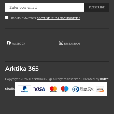
SUBSCRIBE
ΑΠΟΔΈΧΟΜΑΙ ΤΟΥΣ
ΌΡΟΥΣ ΧΡΉΣΗΣ & ΠΡΟΫΠΟΘΈΣΕΙΣ
FACEBOOK
INSTAGRAM
Arktika 365
Copyright 2026 © arktika365.gr all rights reserved | Created by
Indrit
Sholla