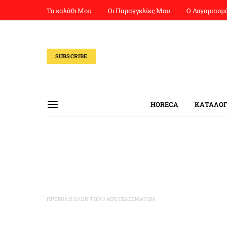
Το καλάθι Μου
Οι Παραγγελίες Μου
Ο Λογαριασμ
SUBSCRIBE
HORECA
ΚΑΤΑΛΟΓ
ΠΡΟΒΟΛΉ ΌΛΩΝ ΤΩΝ 3 ΑΠΟΤΕΛΕΣΜΆΤΩΝ