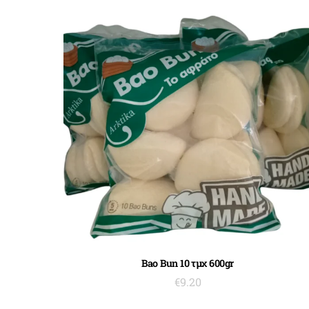
ΠΡΟΣΘΉΚΗ ΣΤΟ ΚΑΛΆΘΙ
Bao Bun 10 τμχ 600gr
€
9.20