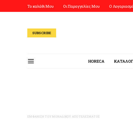
Το καλάθι Μου
Οι Παραγγελίες Μου
Ο Λογαριασμ
SUBSCRIBE
HORECA
ΚΑΤΑΛΟΓ
ΕΜΦΆΝΙΣΗ ΤΟΥ ΜΟΝΑΔΙΚΟΎ ΑΠΟΤΕΛΈΣΜΑΤΟΣ