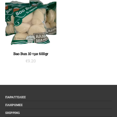
ΠΡΟΣΘΉΚΗ ΣΤΟ ΚΑΛΆΘΙ
Bao Bun 10 τμχ 600gr
€
9.20
ΠΑΡΑΓΓΕΛΙΕΣ
ΠΛΗΡΩΜΕΣ
SHIPPING