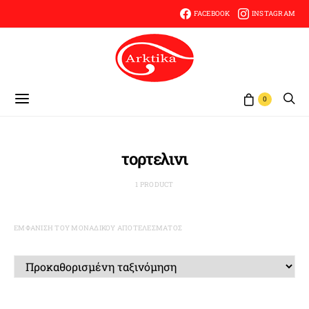
FACEBOOK
INSTAGRAM
0
τορτελινι
1 PRODUCT
ΕΜΦΆΝΙΣΗ ΤΟΥ ΜΟΝΑΔΙΚΟΎ ΑΠΟΤΕΛΈΣΜΑΤΟΣ