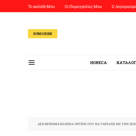
Το καλάθι Μου
Οι Παραγγελίες Μου
Ο Λογαριασμ
SUBSCRIBE
HORECA
ΚΑΤΑΛΟΓ
ΔΕΝ ΒΡΈΘΗΚΕ ΚΑΝΈΝΑ ΠΡΟΪΌΝ ΠΟΥ ΝΑ ΤΑΙΡΙΆΖΕΙ ΜΕ ΤΗΝ ΕΠΙ