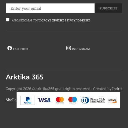
SUBSCRIBE
ΑΠΟΔΈΧΟΜΑΙ ΤΟΥΣ
ΌΡΟΥΣ ΧΡΉΣΗΣ & ΠΡΟΫΠΟΘΈΣΕΙΣ
FACEBOOK
INSTAGRAM
Arktika 365
Copyright 2026 © arktika365.gr all rights reserved | Created by
Indrit
Sholla