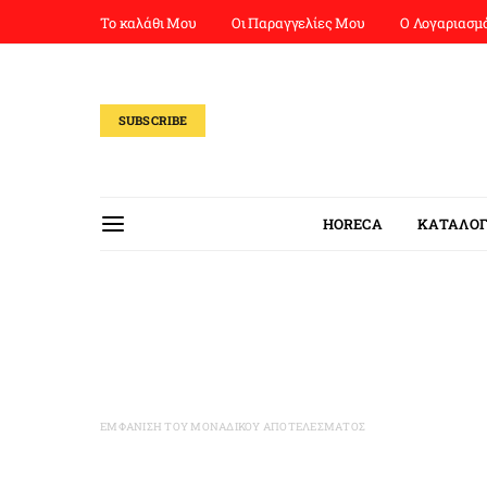
Το καλάθι Μου
Οι Παραγγελίες Μου
Ο Λογαριασμ
SUBSCRIBE
HORECA
ΚΑΤΑΛΟΓ
ΕΜΦΆΝΙΣΗ ΤΟΥ ΜΟΝΑΔΙΚΟΎ ΑΠΟΤΕΛΈΣΜΑΤΟΣ