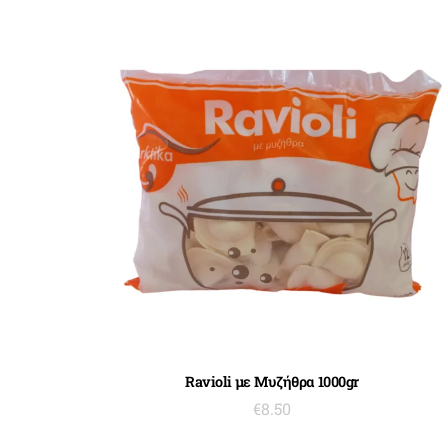
ΠΡΟΣΘΉΚΗ ΣΤΟ ΚΑΛΆΘΙ
Ravioli με Μυζήθρα 1000gr
€
8.50