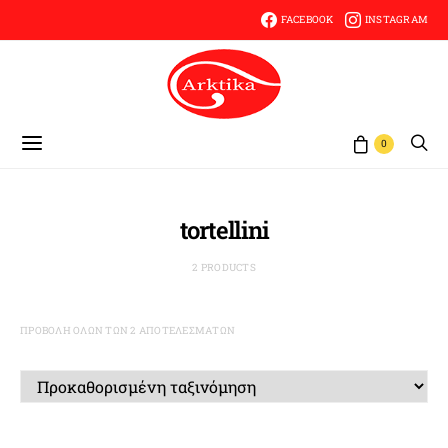
FACEBOOK
INSTAGRAM
0
tortellini
2 PRODUCTS
ΠΡΟΒΟΛΉ ΌΛΩΝ ΤΩΝ 2 ΑΠΟΤΕΛΕΣΜΆΤΩΝ