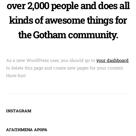
over 2,000 people and does all
kinds of awesome things for
the Gotham community.
As a new WordPress user, you should go to
your dashboard
to delete this page and create new pages for your content.
Have fun!
INSTAGRAM
ΑΓΑΠΗΜΕΝΑ ΑΡΘΡΑ