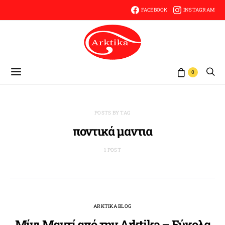
FACEBOOK
INSTAGRAM
0
POSTS BY TAG
ποντικά μαντια
1 POST
ARKTIKA BLOG
Μίνι Μαντί από την Arktika – Εύκολα