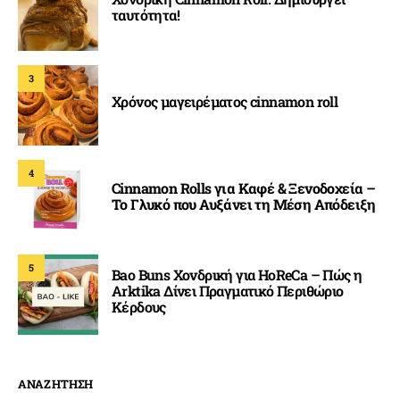
ταυτότητα!
3
Χρόνος μαγειρέματος cinnamon roll
4
Cinnamon Rolls για Καφέ & Ξενοδοχεία –
Το Γλυκό που Αυξάνει τη Μέση Απόδειξη
5
Bao Buns Χονδρική για HoReCa – Πώς η
Arktika Δίνει Πραγματικό Περιθώριο
Κέρδους
ΑΝΑΖΗΤΗΣΗ