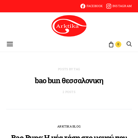
FACEBOOK
INSTAGRAM
0
POSTS BY TAG
bao bun θεσσαλονικη
2 POSTS
ARKTIKA BLOG
Bao Buns: Η νέα τάση στο μενού που