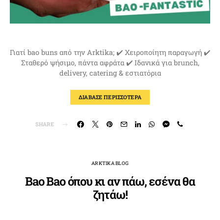
Γιατί bao buns από την Arktika; ✔️ Χειροποίητη παραγωγή ✔️
Σταθερό ψήσιμο, πάντα αφράτα ✔️ Ιδανικά για brunch,
delivery, catering & εστιατόρια
ΔΙΑΒΑΣΕ ΠΕΡΙΣΣΟΤΕΡΑ
SHARE
ARKTIKA BLOG
Bao Bao όπου κι αν πάω, εσένα θα
ζητάω!