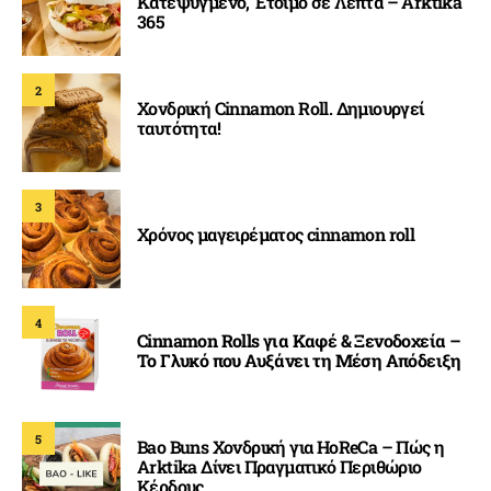
Κατεψυγμένο, Έτοιμο σε Λεπτά – Arktika
365
2
Χονδρική Cinnamon Roll. Δημιουργεί
ταυτότητα!
3
Χρόνος μαγειρέματος cinnamon roll
4
Cinnamon Rolls για Καφέ & Ξενοδοχεία –
Το Γλυκό που Αυξάνει τη Μέση Απόδειξη
5
Bao Buns Χονδρική για HoReCa – Πώς η
Arktika Δίνει Πραγματικό Περιθώριο
Κέρδους