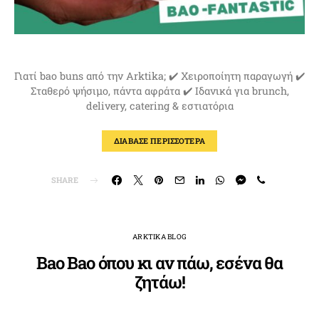
Γιατί bao buns από την Arktika; ✔️ Χειροποίητη παραγωγή ✔️
Σταθερό ψήσιμο, πάντα αφράτα ✔️ Ιδανικά για brunch,
delivery, catering & εστιατόρια
ΔΙΑΒΑΣΕ ΠΕΡΙΣΣΟΤΕΡΑ
SHARE
ARKTIKA BLOG
Bao Bao όπου κι αν πάω, εσένα θα
ζητάω!