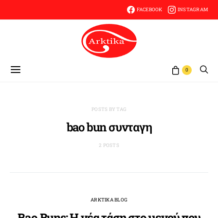
FACEBOOK
INSTAGRAM
0
POSTS BY TAG
bao bun συνταγη
2 POSTS
ARKTIKA BLOG
Bao Buns: Η νέα τάση στο μενού που