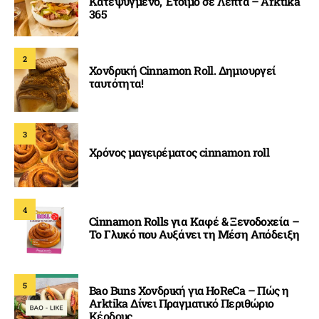
Κατεψυγμένο, Έτοιμο σε Λεπτά – Arktika
365
2
Χονδρική Cinnamon Roll. Δημιουργεί
ταυτότητα!
3
Χρόνος μαγειρέματος cinnamon roll
4
Cinnamon Rolls για Καφέ & Ξενοδοχεία –
Το Γλυκό που Αυξάνει τη Μέση Απόδειξη
5
Bao Buns Χονδρική για HoReCa – Πώς η
Arktika Δίνει Πραγματικό Περιθώριο
Κέρδους