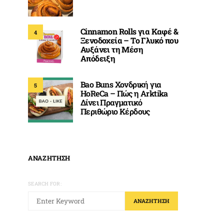
Cinnamon Rolls για Καφέ &
4
Ξενοδοχεία – Το Γλυκό που
Αυξάνει τη Μέση
Απόδειξη
Bao Buns Χονδρική για
5
HoReCa – Πώς η Arktika
Δίνει Πραγματικό
Περιθώριο Κέρδους
ΑΝΑΖΗΤΗΣΗ
SEARCH FOR:
ΑΝΑΖΉΤΗΣΗ