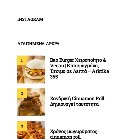
INSTAGRAM
ΑΓΑΠΗΜΕΝΑ ΑΡΘΡΑ
Bao Burger Χειροποίητο &
1
Vegan | Κατεψυγμένο,
Έτοιμο σε Λεπτά – Arktika
365
2
Χονδρική Cinnamon Roll.
Δημιουργεί ταυτότητα!
3
Χρόνος μαγειρέματος
cinnamon roll