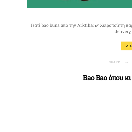
Γιατί bao buns από την Arktika; ✔️ Χειροποίητη π
delivery
ΔΙ
SHARE
Bao Bao όπου κι