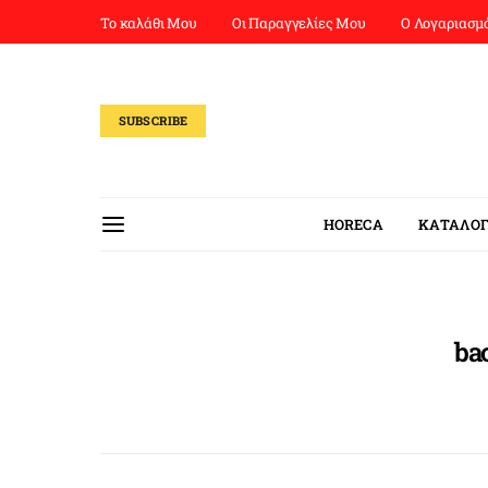
Το καλάθι Μου
Οι Παραγγελίες Μου
Ο Λογαριασμ
SUBSCRIBE
HORECA
ΚΑΤΑΛΟΓ
ba