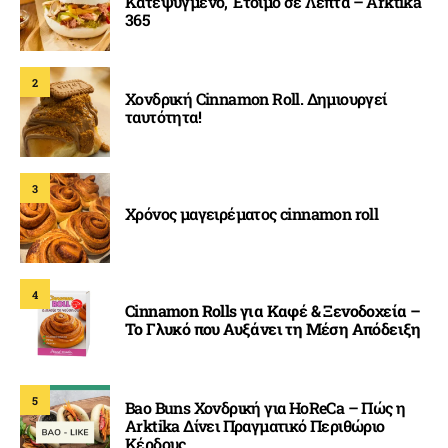
Κατεψυγμένο, Έτοιμο σε Λεπτά – Arktika
365
2
Χονδρική Cinnamon Roll. Δημιουργεί
ταυτότητα!
3
Χρόνος μαγειρέματος cinnamon roll
4
Cinnamon Rolls για Καφέ & Ξενοδοχεία –
Το Γλυκό που Αυξάνει τη Μέση Απόδειξη
5
Bao Buns Χονδρική για HoReCa – Πώς η
Arktika Δίνει Πραγματικό Περιθώριο
Κέρδους