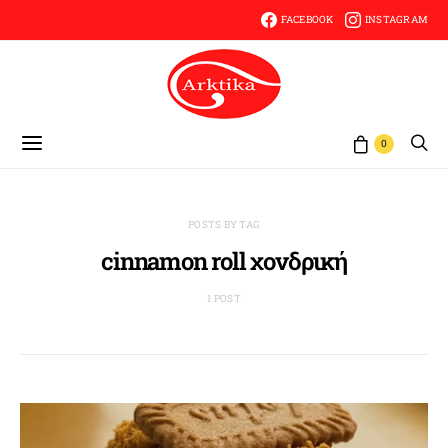
FACEBOOK
INSTAGRAM
0
POSTS BY TAG
cinnamon roll χονδρική
1 POST