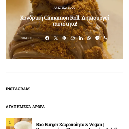
ARKTIKA BLOG
Χονδρική Cinnamon Roll. Δημιουργεί
ταυτότητα!
SHARE
INSTAGRAM
ΑΓΑΠΗΜΕΝΑ ΑΡΘΡΑ
1
Bao Burger Χειροποίητο & Vegan |