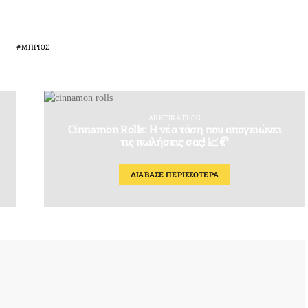
L
ΜΠΡΙΟΣ
ARKTIKA BLOG
Cinnamon Rolls: Η νέα τάση που απογειώνει
τις πωλήσεις σας! 📈🥐
ΔΙΑΒΑΣΕ ΠΕΡΙΣΣΟΤΕΡΑ