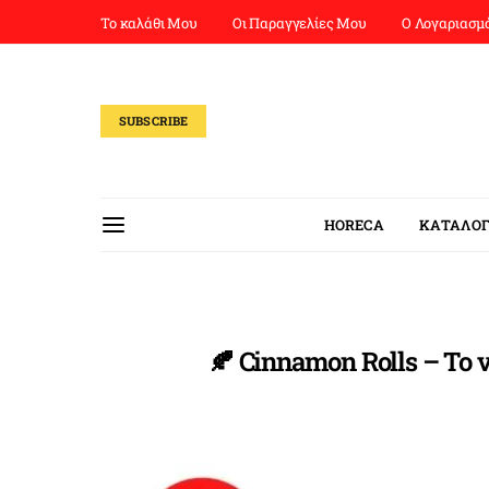
Το καλάθι Μου
Οι Παραγγελίες Μου
Ο Λογαριασμ
SUBSCRIBE
HORECA
ΚΑΤΑΛΟΓ
🍂 Cinnamon Rolls – Το ν