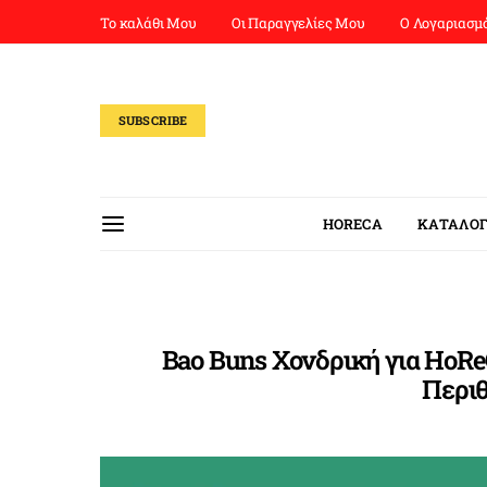
Το καλάθι Μου
Οι Παραγγελίες Μου
Ο Λογαριασμ
SUBSCRIBE
HORECA
ΚΑΤΑΛΟΓ
Bao Buns Χονδρική για HoRe
Περι