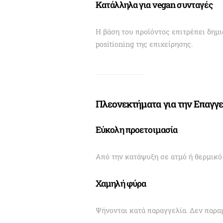
Κατάλληλα για vegan συνταγές
Η βάση του προϊόντος επιτρέπει δημ
positioning της επιχείρησης.
Πλεονεκτήματα για την Επαγγ
Εύκολη προετοιμασία
Από την κατάψυξη σε ατμό ή θερμικό 
Χαμηλή φύρα
Ψήνονται κατά παραγγελία. Δεν παρα