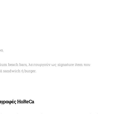
α.
mium beach bars, λειτουργούν ως signature item που
ά sandwich ή burger.
αγραφές HoReCa