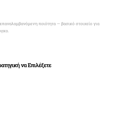
επαναλαμβανόμενη ποιότητα — βασικό στοιχείο για
όγκο.
ρατηγική να Επιλέξετε