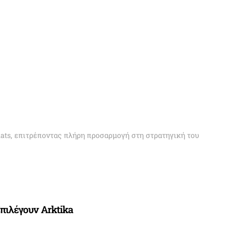
mats, επιτρέποντας πλήρη προσαρμογή στη στρατηγική του
Επιλέγουν Arktika