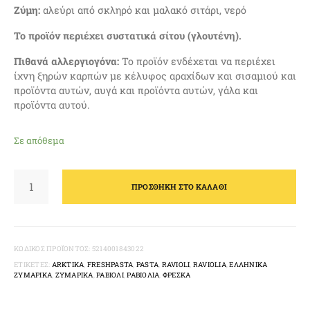
Ζύμη:
αλεύρι από σκληρό και μαλακό σιτάρι, νερό
Το προϊόν περιέχει συστατικά σίτου (γλουτένη).
Πιθανά αλλεργιογόνα:
Το προϊόν ενδέχεται να περιέχει
ίχνη ξηρών καρπών με κέλυφος αραχίδων και σισαμιού και
προϊόντα αυτών, αυγά και προϊόντα αυτών, γάλα και
προϊόντα αυτού.
Σε απόθεμα
RAVIOLI
ΜΕ
ΠΡΟΣΘΉΚΗ ΣΤΟ ΚΑΛΆΘΙ
ΠΟΥΡΈ
ΠΑΤΆΤΑΣ
1000GR
ΠΟΣΌΤΗΤΑ
ΚΩΔΙΚΌΣ ΠΡΟΪΌΝΤΟΣ:
5214001843022
ΕΤΙΚΈΤΕΣ:
ARKTIKA
,
FRESHPASTA
,
PASTA
,
RAVIOLI
,
RAVIOLIA
,
ΕΛΛΗΝΙΚΆ
ΖΥΜΑΡΙΚΆ
,
ΖΥΜΑΡΙΚΆ
,
ΡΑΒΙΟΛΙ
,
ΡΑΒΙΌΛΙΑ
,
ΦΡΈΣΚΑ