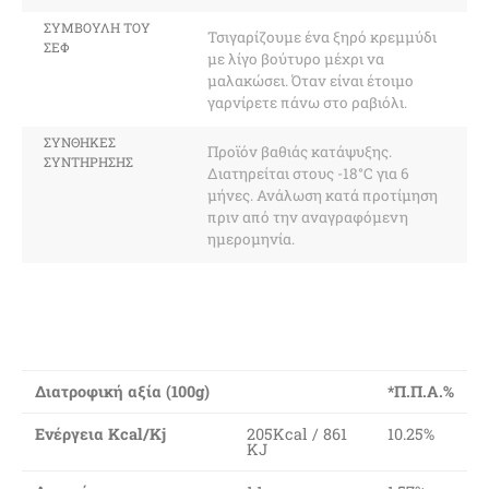
ΣΥΜΒΟΥΛΉ ΤΟΥ
Τσιγαρίζουμε ένα ξηρό κρεμμύδι
ΣΕΦ
με λίγο βούτυρο μέχρι να
μαλακώσει. Όταν είναι έτοιμο
γαρνίρετε πάνω στο ραβιόλι.
ΣΥΝΘΉΚΕΣ
Προϊόν βαθιάς κατάψυξης.
ΣΥΝΤΉΡΗΣΗΣ
Διατηρείται στους -18°C για 6
μήνες. Ανάλωση κατά προτίμηση
πριν από την αναγραφόμενη
ημερομηνία.
Διατροφική αξία (100g)
*Π.Π.Α.%
Ενέργεια Kcal/Kj
205Kcal / 861
10.25%
KJ