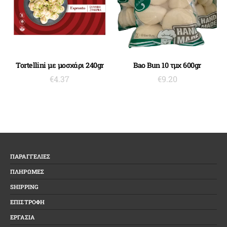
ΠΡΟΣΘΉΚΗ ΣΤΟ ΚΑΛΆΘΙ
ΠΡΟΣΘΉΚΗ ΣΤΟ ΚΑΛΆΘΙ
Tortellini με μοσχάρι 240gr
Bao Bun 10 τμχ 600gr
€
4.37
€
9.20
ΠΑΡΑΓΓΕΛΙΕΣ
ΠΛΗΡΩΜΕΣ
SHIPPING
ΕΠΙΣΤΡΟΦΗ
ΕΡΓΑΣΙΑ