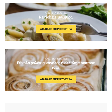
ARKTIKA RECIPES
Ravioli με μυζήθρα.
ΔΙΑΒΑΣΕ ΠΕΡΙΣΣΟΤΕΡΑ
ARKTIKA RECIPES
Εύκολα ρολάκια κανέλας ή αλλιώς cinnamon
rolls!
ΔΙΑΒΑΣΕ ΠΕΡΙΣΣΟΤΕΡΑ