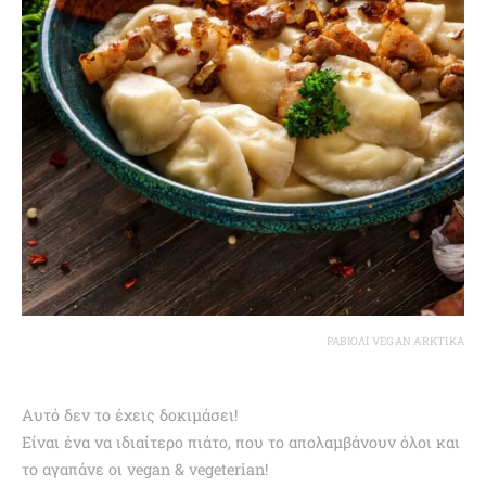
ΡΑΒΙΌΛΙ VEGAN ARKTIKA
Αυτό δεν το έχεις δοκιμάσει!
Είναι ένα να ιδιαίτερο πιάτο, που το απολαμβάνουν όλοι και
το αγαπάνε οι vegan & vegeterian!