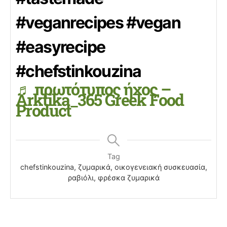
#veganrecipes
#vegan
#easyrecipe
#chefstinkouzina
♬ πρωτότυπος ήχος –
Arktika_365 Greek Food
Product
Tag
chefstinkouzina, ζυμαρικά, οικογενειακή συσκευασία,
ραβιόλι, φρέσκα ζυμαρικά