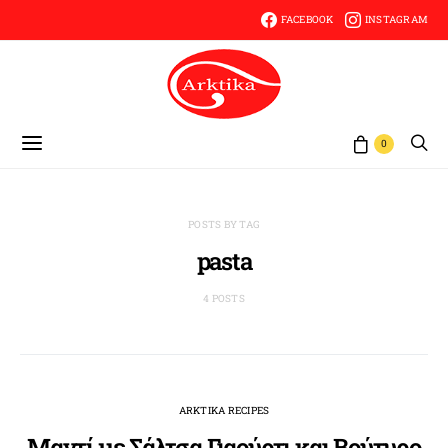
FACEBOOK
INSTAGRAM
0
POSTS BY TAG
pasta
4 POSTS
ARKTIKA RECIPES
Μαντί με Σάλτσα Γιαούρτι και Βούτυρο